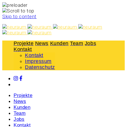
Skip to content
Projekte
News
Kunden
Team
Jobs
Kontakt
Kontakt
Impressum
Datenschutz
Projekte
News
Kunden
Team
Jobs
Kontakt